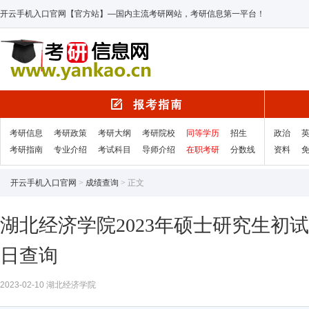
开云手机入口官网【官方站】—国内主流考研网站，考研信息第一平台！
考研信息
考研政策
考研大纲
考研院校
同等学历
招生
政治
考研指南
专业介绍
考试科目
导师介绍
在职考研
分数线
资料
开云手机入口官网
>
成绩查询
> 正文
湖北经济学院2023年硕士研究生初试
日查询
2023-02-10 湖北经济学院