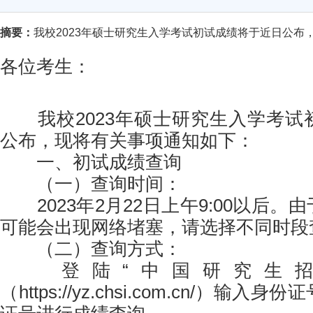
摘要：
我校2023年硕士研究生入学考试初试成绩将于近日公布
各位考生：
我校2023年硕士研究生入学考试
公布，现将有关事项通知如下：
一、初试成绩查询
（一）查询时间：
2023年2月22日上午9:00以后。
可能会出现网络堵塞，请选择不同时段
（二）查询方式：
登陆“中国研究生招
（https://yz.chsi.com.cn/）输