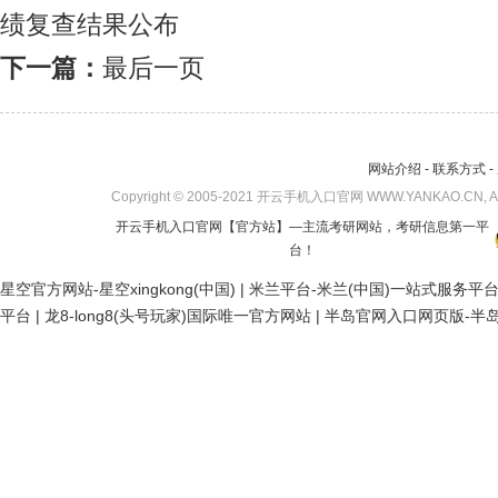
绩复查结果公布
下一篇：
最后一页
网站介绍
-
联系方式
-
Copyright © 2005-2021 开云手机入口官网 WWW.YANKAO.CN, All
开云手机入口官网
【官方站】—主流考研网站，考研信息第一平
台！
星空官方网站-星空xingkong(中国)
|
米兰平台-米兰(中国)一站式服务平
平台
|
龙8-long8(头号玩家)国际唯一官方网站
|
半岛官网入口网页版-半