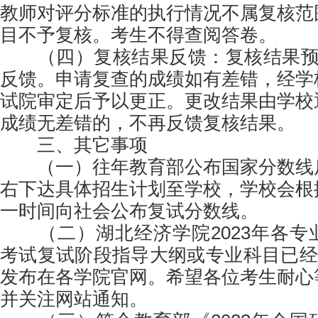
教师对评分标准的执行情况不属复核范
目不予复核。考生不得查阅答卷。
（四）复核结果反馈：复核结果预
反馈。申请复查的成绩如有差错，经学
试院审定后予以更正。更改结果由学校
成绩无差错的，不再反馈复核结果。
三、其它事项
（一）往年教育部公布国家分数线
右下达具体招生计划至学校，学校会根
一时间向社会公布复试分数线。
（二）湖北经济学院2023年各专
考试复试阶段指导大纲或专业科目已经于
发布在各学院官网。希望各位考生耐心
并关注网站通知。