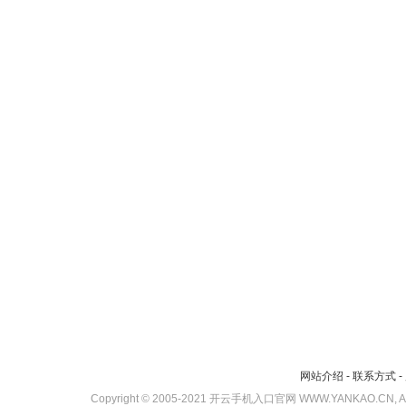
网站介绍
-
联系方式
-
Copyright © 2005-2021 开云手机入口官网 WWW.YANKAO.CN, All