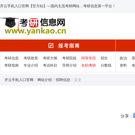
开云手机入口官网【官方站】—国内主流考研网站，考研信息第一平台！
考研信息
考研政策
考研大纲
考研院校
同等学历
招生
政治
考研指南
专业介绍
考试科目
导师介绍
在职考研
分数线
资料
开云手机入口官网
>
网站介绍
>
招聘信息
> 正文
分享：