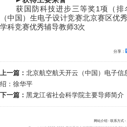
获国防科技进步三等奖1项（排名
（中国）生电子设计竞赛北京赛区优秀
学科竞赛优秀辅导教师3次
分享：
上一篇：
北京航空航天开云（中国）电子信
绍：徐华平
下一篇：
黑龙江省社会科学院主要导师简介
网站介绍
-
联系方式
-