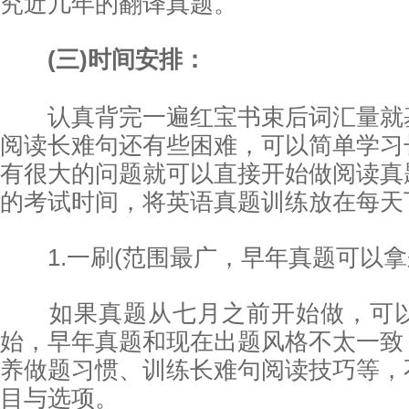
究近几年的翻译真题。
(三)时间安排：
认真背完一遍红宝书束后词汇量就
阅读长难句还有些困难，可以简单学习
有很大的问题就可以直接开始做阅读真
的考试时间，将英语真题训练放在每天
1.一刷(范围最广，早年真题可以拿
如果真题从七月之前开始做，可以先
始，早年真题和现在出题风格不太一致
养做题习惯、训练长难句阅读技巧等，
目与选项。