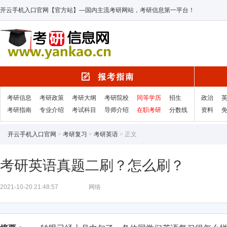
开云手机入口官网【官方站】—国内主流考研网站，考研信息第一平台！
考研信息
考研政策
考研大纲
考研院校
同等学历
招生
政治
考研指南
专业介绍
考试科目
导师介绍
在职考研
分数线
资料
开云手机入口官网
>
考研复习
>
考研英语
> 正文
考研英语真题二刷？怎么刷？
2021-10-20 21:48:57
网络