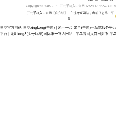
Copyright © 2005-2021 开云手机入口官网 WWW.YANKAO.CN, All
开云手机入口官网
【官方站】—主流考研网站，考研信息第一平
台！
星空官方网站-星空xingkong(中国)
|
米兰平台-米兰(中国)一站式服务平
平台
|
龙8-long8(头号玩家)国际唯一官方网站
|
半岛官网入口网页版-半