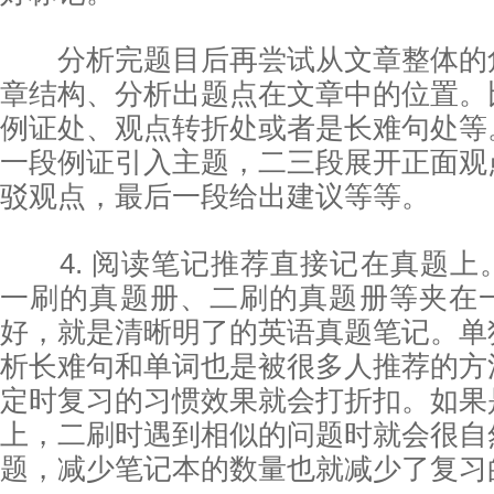
分析完题目后再尝试从文章整体的
章结构、分析出题点在文章中的位置。
例证处、观点转折处或者是长难句处等
一段例证引入主题，二三段展开正面观
驳观点，最后一段给出建议等等。
4. 阅读笔记推荐直接记在真题上
一刷的真题册、二刷的真题册等夹在
好，就是清晰明了的英语真题笔记。单
析长难句和单词也是被很多人推荐的方
定时复习的习惯效果就会打折扣。如果
上，二刷时遇到相似的问题时就会很自
题，减少笔记本的数量也就减少了复习的