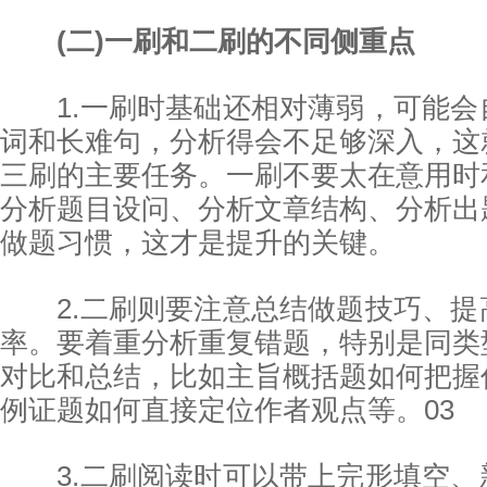
(二)一刷和二刷的不同侧重点
1.一刷时基础还相对薄弱，可能会
词和长难句，分析得会不足够深入，这
三刷的主要任务。一刷不要太在意用时
分析题目设问、分析文章结构、分析出
做题习惯，这才是提升的关键。
2.二刷则要注意总结做题技巧、提
率。要着重分析重复错题，特别是同类
对比和总结，比如主旨概括题如何把握
例证题如何直接定位作者观点等。03
3.二刷阅读时可以带上完形填空、