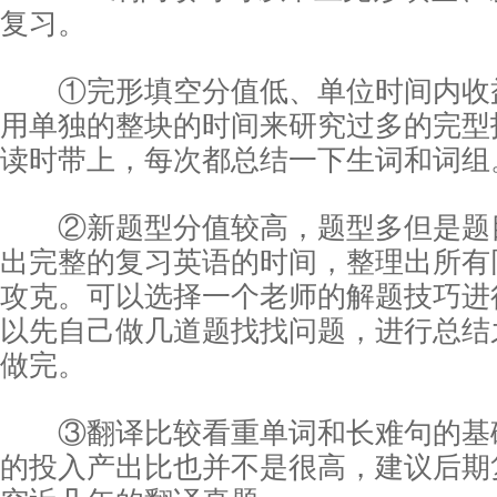
复习。
①完形填空分值低、单位时间内收
用单独的整块的时间来研究过多的完型
读时带上，每次都总结一下生词和词组
②新题型分值较高，题型多但是题
出完整的复习英语的时间，整理出所有
攻克。可以选择一个老师的解题技巧进
以先自己做几道题找找问题，进行总结
做完。
③翻译比较看重单词和长难句的基
的投入产出比也并不是很高，建议后期