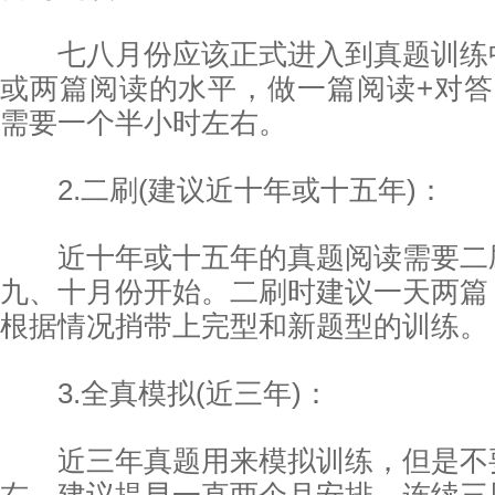
七八月份应该正式进入到真题训练
或两篇阅读的水平，做一篇阅读+对答
需要一个半小时左右。
2.二刷(建议近十年或十五年)：
近十年或十五年的真题阅读需要二
九、十月份开始。二刷时建议一天两篇
根据情况捎带上完型和新题型的训练。
3.全真模拟(近三年)：
近三年真题用来模拟训练，但是不