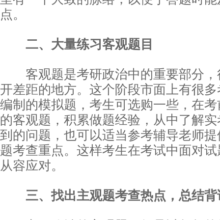
点。
二、大量练习客观题目
客观题是考研政治中的重要部分，
开差距的地方。这个阶段市面上有很多
编制的模拟题，考生可选购一些，在考
的客观题，积累做题经验，从中了解实
到的问题，也可以适当参考辅导老师提
题考查重点。这样考生在考试中面对试
从容应对。
三、找出主观题考查热点，总结背