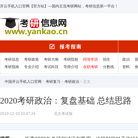
开云手机入口官网【官方站】—国内主流考研网站，考研信息第一平台！
考研信息
考研政策
考研大纲
考研院校
同等学历
招生
政治
考研指南
专业介绍
考试科目
导师介绍
在职考研
分数线
资料
中国开云手机入口官网
>
考研复习
>
考研政治
> 正文
2020考研政治：复盘基础 总结思路
2019-12-10 10:47:24
北京考试报