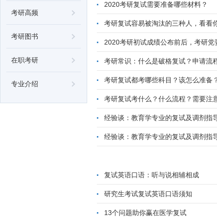
2020考研复试需要准备哪些材料？
考研高频
考研复试容易被淘汰的三种人，看看
考研图书
2020考研初试成绩公布前后，考研
在职考研
考研常识：什么是破格复试？申请流
考研复试都考哪些科目？该怎么准备
专业介绍
考研复试考什么？什么流程？需要注
经验谈：教育学专业的复试及调剂指
经验谈：教育学专业的复试及调剂指
复试英语口语：听与说相辅相成
研究生考试复试英语口语须知
13个问题助你赢在医学复试