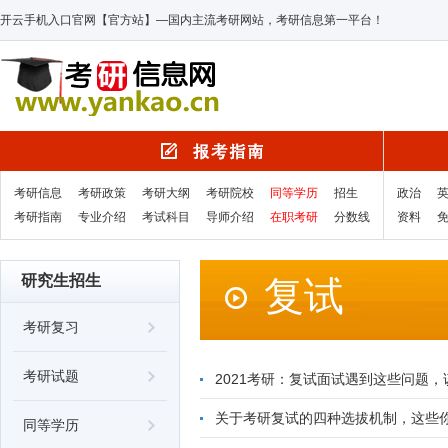
开云手机入口官网【官方站】—国内主流考研网站，考研信息第一平台！
考研信息
考研政策
考研大纲
考研院校
同等学历
招生
政治
考研指南
专业介绍
考试科目
导师介绍
在职考研
分数线
资料
研究生招生
复试
考研复习
考研试题
2021考研：复试面试遇到这些问题
关于考研复试的四种选拔机制，这些
同等学历