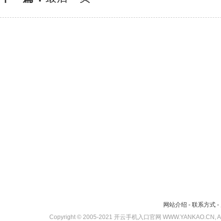
网站介绍
-
联系方式
-
Copyright © 2005-2021 开云手机入口官网 WWW.YANKAO.CN, All