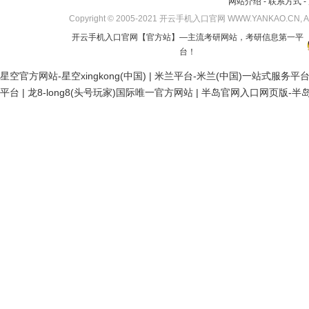
网站介绍
-
联系方式
-
Copyright © 2005-2021 开云手机入口官网 WWW.YANKAO.CN, All
开云手机入口官网
【官方站】—主流考研网站，考研信息第一平
台！
星空官方网站-星空xingkong(中国)
|
米兰平台-米兰(中国)一站式服务平
平台
|
龙8-long8(头号玩家)国际唯一官方网站
|
半岛官网入口网页版-半