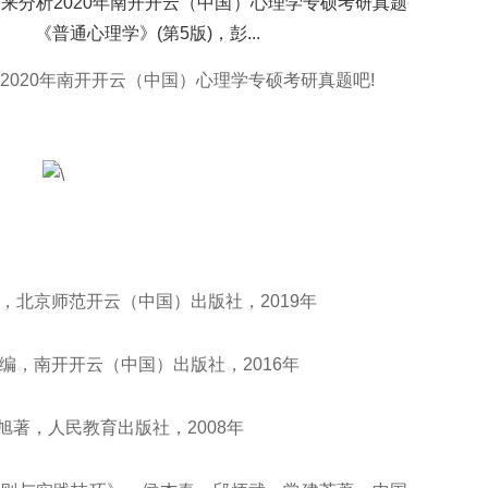
起来分析2020年南开开云（中国）心理学专硕考研真题
普通心理学》(第5版)，彭...
2020年南开开云（中国）心理学专硕考研真题吧!
北京师范开云（中国）出版社，2019年
，南开开云（中国）出版社，2016年
，人民教育出版社，2008年