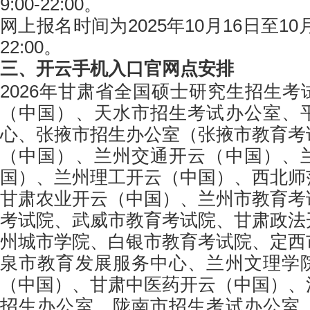
9:00-22:00。
网上报名时间为2025年10月16日至10月
22:00。
三、开云手机入口官网点安排
2026年甘肃省全国硕士研究生招生
（中国）、天水市招生考试办公室、
心、张掖市招生办公室（张掖市教育考
（中国）、兰州交通开云（中国）、
国）、兰州理工开云（中国）、西北师
甘肃农业开云（中国）、兰州市教育考
考试院、武威市教育考试院、甘肃政法
州城市学院、白银市教育考试院、定西
泉市教育发展服务中心、兰州文理学
（中国）、甘肃中医药开云（中国）、
招生办公室、陇南市招生考试办公室