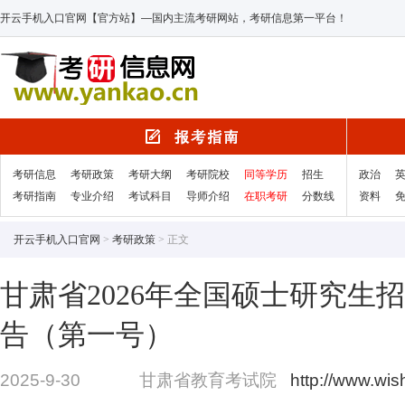
开云手机入口官网【官方站】—国内主流考研网站，考研信息第一平台！
考研信息
考研政策
考研大纲
考研院校
同等学历
招生
政治
考研指南
专业介绍
考试科目
导师介绍
在职考研
分数线
资料
开云手机入口官网
>
考研政策
> 正文
甘肃省2026年全国硕士研究生
告（第一号）
2025-9-30
甘肃省教育考试院
http://www.wi