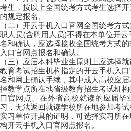
考生，按以上全国统考方式考生选择开
的规定报名。
（二）开云手机入口官网全国统考方式
职人员(含聘用人员)不得在本单位开
名和确认，应选择接收全国统考方式的
入口官网点报名和确认。
（三）应届本科毕业生原则上应选择就
开云手机入口官网【官方站】
教育考试招生机构指定的开云手机入口
名和网上确认手续，其中成人高校应届
择教学点所在地省级教育招生考试机构
口官网点。在外省高校就读的应届毕
习，无法返回就读学校所在地参加考试
实习单位开具的证明，可选择实习所在
构开云手机入口官网点报名。