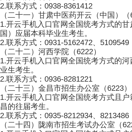
2.联系方式：0938-8361412
（二十一）甘肃中医药开云（中国）（6
1.开云手机入口官网全国统考方式的
国）应届本科毕业生考生。
2.联系方式：0931-5162472、5109549
（二十二）河西学院（6222）
1.开云手机入口官网全国统考方式的
业生考生。
2.联系方式：0936-8281221
（二十三）金昌市招生办公室（6223）
1.开云手机入口官网全国统考方式且
昌的往届考生。
2.联系方式：0935-8212934、8213486
（二十四）陇南市招生考试办公室（62