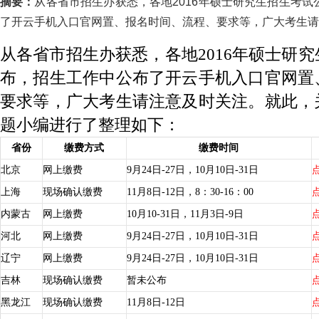
摘要：
从各省市招生办获悉，各地2016年硕士研究生招生考
了开云手机入口官网置、报名时间、流程、要求等，广大考生请
从各省市招生办获悉，各地2016年硕士研
布，招生工作中公布了开云手机入口官网置
要求等，广大考生请注意及时关注。就此，
题小编进行了整理如下：
省份
缴费方式
缴费时间
北京
网上缴费
9月24日-27日，10月10日-31日
上海
现场确认缴费
11月8日-12日，8：30-16：00
内蒙古
网上缴费
10月10-31日，11月3日-9日
河北
网上缴费
9月24日-27日，10月10日-31日
辽宁
网上缴费
9月24日-27日，10月10日-31日
吉林
现场确认缴费
暂未公布
黑龙江
现场确认缴费
11月8日-12日