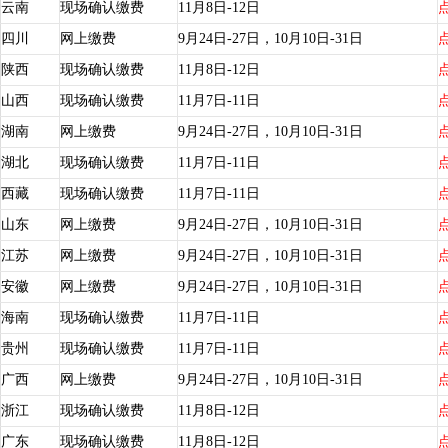
云南
现场确认缴费
11月8日-12日
四川
网上缴费
9月24日-27日，10月10日-31日
陕西
现场确认缴费
11月8日-12日
山西
现场确认缴费
11月7日-11日
湖南
网上缴费
9月24日-27日，10月10日-31日
湖北
现场确认缴费
11月7日-11日
西藏
现场确认缴费
11月7日-11日
山东
网上缴费
9月24日-27日，10月10日-31日
江苏
网上缴费
9月24日-27日，10月10日-31日
安徽
网上缴费
9月24日-27日，10月10日-31日
海南
现场确认缴费
11月7日-11日
贵州
现场确认缴费
11月7日-11日
广西
网上缴费
9月24日-27日，10月10日-31日
浙江
现场确认缴费
11月8日-12日
广东
现场确认缴费
11月8日-12日