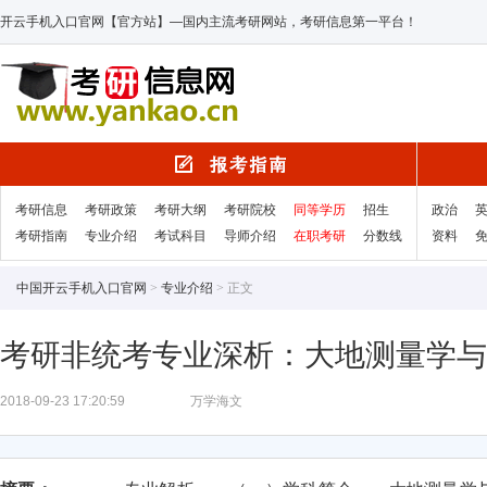
开云手机入口官网【官方站】—国内主流考研网站，考研信息第一平台！
考研信息
考研政策
考研大纲
考研院校
同等学历
招生
政治
考研指南
专业介绍
考试科目
导师介绍
在职考研
分数线
资料
中国开云手机入口官网
>
专业介绍
> 正文
考研非统考专业深析：大地测量学与
2018-09-23 17:20:59
万学海文