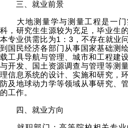
三、就业前景
大地测量学与测量工程是一门
科，研究生生源较为充足，毕业生
本专业供需比为1：3，不存在就业
到国民经济各部门从事国家基础测
载工具导航与管理、城市和工程建
与开发、国土资源调查与管理等测
理信息系统的设计、实施和研究，
防及地球动力学等领域从事研究、
的工作。
四、就业方向
就职部门：高等院校相关专业