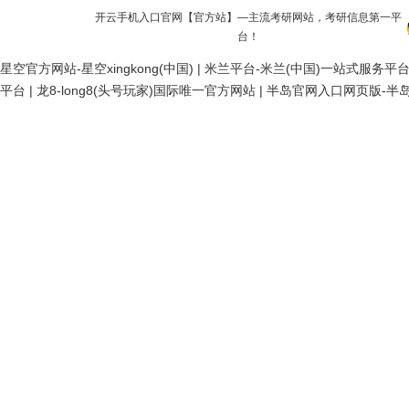
开云手机入口官网
【官方站】—主流考研网站，考研信息第一平
台！
星空官方网站-星空xingkong(中国)
|
米兰平台-米兰(中国)一站式服务平
平台
|
龙8-long8(头号玩家)国际唯一官方网站
|
半岛官网入口网页版-半