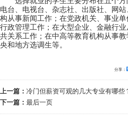
选择就业的学生主要分布在五个方
电台、电视台、杂志社、出版社、网站
构从事新闻工作；在党政机关、事业单
行政管理工作；在大型企业、金融行业
共关系工作；在中高等教育机构从事教
央和地方选调生等。
分享：
上一篇：
冷门但薪资可观的几大专业有哪些
下一篇：
最后一页